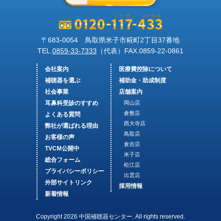
〒683-0054 鳥取県米子市糀町2丁目37番地
TEL.
0859-33-7333
（代表）FAX.
0859-22-0861
会社案内
医療費控除について
補聴器を選ぶ
補助金・助成制度
社会事業
店舗案内
耳鼻科受診のすすめ
岡山店
倉敷店
よくある質問
西大寺店
弊社が選ばれる理由
鳥取店
お客様の声
倉吉店
TVCM公開中
米子店
総合フォーム
松江店
プライバシーポリシー
出雲店
外部サイトリンク
採用情報
新着情報
Copyright 2026 中国補聴器センター. All rights reserved.