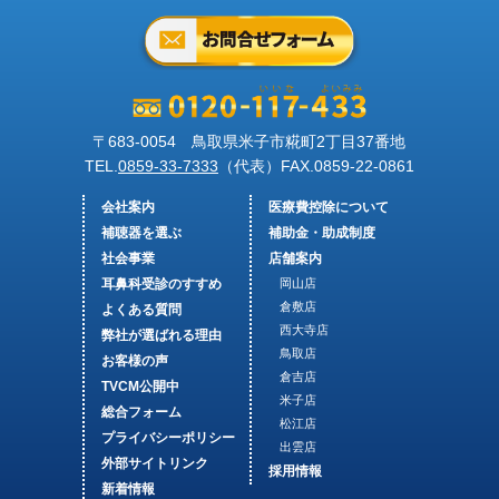
〒683-0054 鳥取県米子市糀町2丁目37番地
TEL.
0859-33-7333
（代表）FAX.
0859-22-0861
会社案内
医療費控除について
補聴器を選ぶ
補助金・助成制度
社会事業
店舗案内
耳鼻科受診のすすめ
岡山店
倉敷店
よくある質問
西大寺店
弊社が選ばれる理由
鳥取店
お客様の声
倉吉店
TVCM公開中
米子店
総合フォーム
松江店
プライバシーポリシー
出雲店
外部サイトリンク
採用情報
新着情報