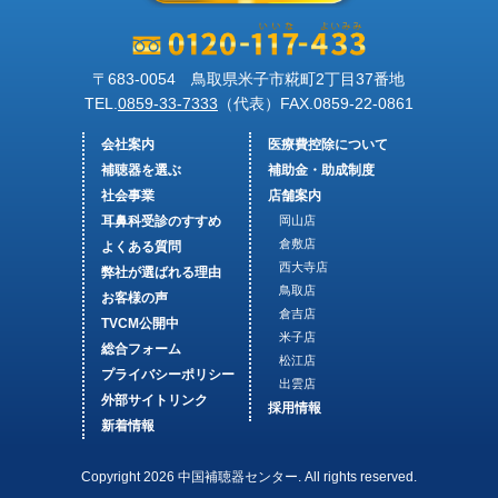
〒683-0054 鳥取県米子市糀町2丁目37番地
TEL.
0859-33-7333
（代表）FAX.
0859-22-0861
会社案内
医療費控除について
補聴器を選ぶ
補助金・助成制度
社会事業
店舗案内
耳鼻科受診のすすめ
岡山店
倉敷店
よくある質問
西大寺店
弊社が選ばれる理由
鳥取店
お客様の声
倉吉店
TVCM公開中
米子店
総合フォーム
松江店
プライバシーポリシー
出雲店
外部サイトリンク
採用情報
新着情報
Copyright 2026 中国補聴器センター. All rights reserved.