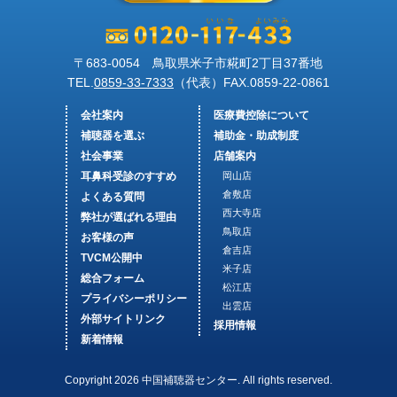
〒683-0054 鳥取県米子市糀町2丁目37番地
TEL.
0859-33-7333
（代表）FAX.
0859-22-0861
会社案内
医療費控除について
補聴器を選ぶ
補助金・助成制度
社会事業
店舗案内
耳鼻科受診のすすめ
岡山店
倉敷店
よくある質問
西大寺店
弊社が選ばれる理由
鳥取店
お客様の声
倉吉店
TVCM公開中
米子店
総合フォーム
松江店
プライバシーポリシー
出雲店
外部サイトリンク
採用情報
新着情報
Copyright 2026 中国補聴器センター. All rights reserved.