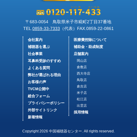
〒683-0054 鳥取県米子市糀町2丁目37番地
TEL.
0859-33-7333
（代表）FAX.
0859-22-0861
会社案内
医療費控除について
補聴器を選ぶ
補助金・助成制度
社会事業
店舗案内
耳鼻科受診のすすめ
岡山店
倉敷店
よくある質問
西大寺店
弊社が選ばれる理由
鳥取店
お客様の声
倉吉店
TVCM公開中
米子店
総合フォーム
松江店
プライバシーポリシー
出雲店
外部サイトリンク
採用情報
新着情報
Copyright 2026 中国補聴器センター. All rights reserved.