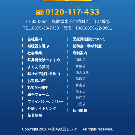
〒683-0054 鳥取県米子市糀町2丁目37番地
TEL.
0859-33-7333
（代表）FAX.
0859-22-0861
会社案内
医療費控除について
補聴器を選ぶ
補助金・助成制度
社会事業
店舗案内
耳鼻科受診のすすめ
岡山店
倉敷店
よくある質問
西大寺店
弊社が選ばれる理由
鳥取店
お客様の声
倉吉店
TVCM公開中
米子店
総合フォーム
松江店
プライバシーポリシー
出雲店
外部サイトリンク
採用情報
新着情報
Copyright 2026 中国補聴器センター. All rights reserved.