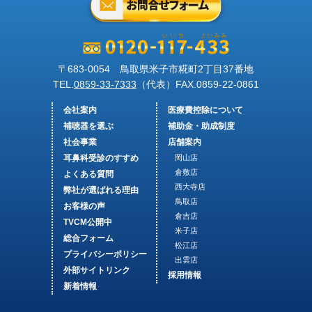
〒683-0054 鳥取県米子市糀町2丁目37番地
TEL.
0859-33-7333
（代表）FAX.
0859-22-0861
会社案内
医療費控除について
補聴器を選ぶ
補助金・助成制度
社会事業
店舗案内
耳鼻科受診のすすめ
岡山店
倉敷店
よくある質問
西大寺店
弊社が選ばれる理由
鳥取店
お客様の声
倉吉店
TVCM公開中
米子店
総合フォーム
松江店
プライバシーポリシー
出雲店
外部サイトリンク
採用情報
新着情報