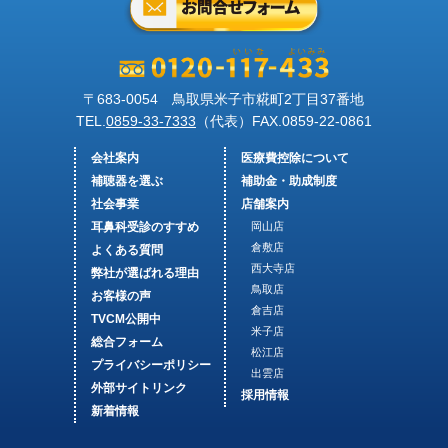
〒683-0054 鳥取県米子市糀町2丁目37番地
TEL.
0859-33-7333
（代表）FAX.
0859-22-0861
会社案内
医療費控除について
補聴器を選ぶ
補助金・助成制度
社会事業
店舗案内
耳鼻科受診のすすめ
岡山店
倉敷店
よくある質問
西大寺店
弊社が選ばれる理由
鳥取店
お客様の声
倉吉店
TVCM公開中
米子店
総合フォーム
松江店
プライバシーポリシー
出雲店
外部サイトリンク
採用情報
新着情報