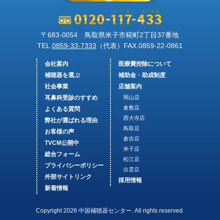
〒683-0054 鳥取県米子市糀町2丁目37番地
TEL.
0859-33-7333
（代表）FAX.
0859-22-0861
会社案内
医療費控除について
補聴器を選ぶ
補助金・助成制度
社会事業
店舗案内
耳鼻科受診のすすめ
岡山店
倉敷店
よくある質問
西大寺店
弊社が選ばれる理由
鳥取店
お客様の声
倉吉店
TVCM公開中
米子店
総合フォーム
松江店
プライバシーポリシー
出雲店
外部サイトリンク
採用情報
新着情報
Copyright 2026 中国補聴器センター. All rights reserved.